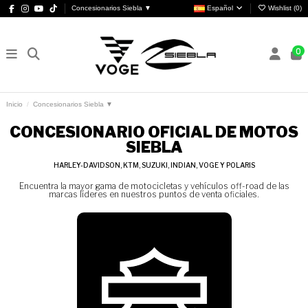
Concesionarios Siebla ▼
Español
Wishlist (
0
)
0
Inicio
Concesionarios Siebla ▼
CONCESIONARIO OFICIAL DE MOTOS
SIEBLA
HARLEY-DAVIDSON, KTM, SUZUKI, INDIAN, VOGE Y POLARIS
Encuentra la mayor gama de motocicletas y vehículos off-road de las
marcas líderes en nuestros puntos de venta oficiales.