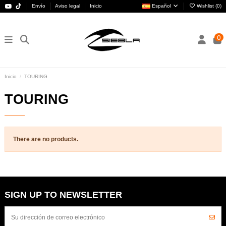
Envío
Aviso legal
Inicio
Español
Wishlist (
0
)
0
Inicio
TOURING
TOURING
There are no products.
SIGN UP TO NEWSLETTER